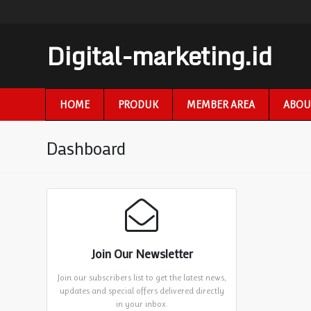
Digital-marketing.id
HOME
PRODUK
MEMBER AREA
ABOU
Dashboard
Join Our Newsletter
Join our subscribers list to get the latest news,
updates and special offers delivered directly
in your inbox.