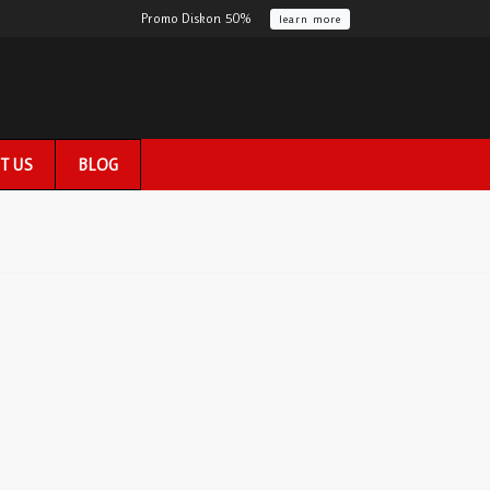
Promo Diskon 50%
learn more
T US
BLOG