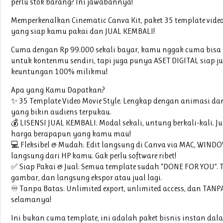
perlu stok barang? Ini jawabannya!
Memperkenalkan Cinematic Canva Kit, paket 35 template vide
yang siap kamu pakai dan JUAL KEMBALI!
Cuma dengan Rp 99.000 sekali bayar, kamu nggak cuma bisa b
untuk kontenmu sendiri, tapi juga punya ASET DIGITAL siap j
keuntungan 100% milikmu!
Apa yang Kamu Dapatkan?
✨ 35 Template Video Movie Style: Lengkap dengan animasi dan
yang bikin audiens terpukau.
💰 LISENSI JUAL KEMBALI: Modal sekali, untung berkali-kali. J
harga berapapun yang kamu mau!
💻 Fleksibel & Mudah: Edit langsung di Canva via MAC, WIND
langsung dari HP kamu. Gak perlu software ribet!
✅ Siap Pakai & Jual: Semua template sudah “DONE FOR YOU”. Ti
gambar, dan langsung ekspor atau jual lagi.
♾️ Tanpa Batas: Unlimited export, unlimited access, dan TAN
selamanya!
Ini bukan cuma template, ini adalah paket bisnis instan d