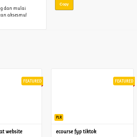
Copy
ng dan mulai
tkan aksesmu!
FEATURED
FEATURED
PLR
t website
ecourse fyp tiktok