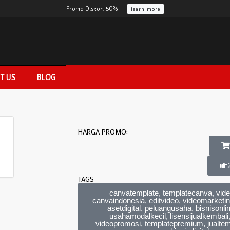
Promo Diskon 50%
learn more
T US
BLOG
HARGA PROMO:
TAGS:
canvatemplate, templatecanva, vide
canvaindonesia, editvideo, videomarketing
asetdigital, peluangusaha, bisnisonlin
usahamodalkecil, lisensijualkembali
videopromosi, templatepremium, jualte