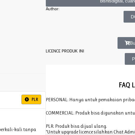
bisnisdigital, cu
Author:
D
Bu
LICENCE PRODUK INI
P
Privacy 
FAQ L
PERSONAL: Hanya untuk pemakaian pribadi 
PLR
COMMERCIAL: Produk bisa digunakan untuk
PLR: Produk bisa dijual ulang.
erkali-kali tanpa
"Untuk upgrade licence silahkan Chat Admi