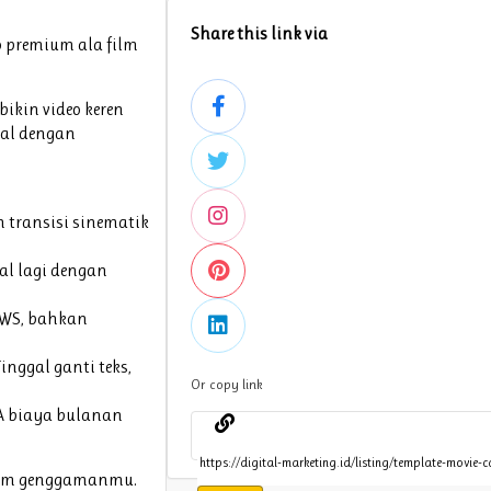
Share this link via
o premium ala film
ikin video keren
ual dengan
 transisi sinematik
ual lagi dengan
OWS, bahkan
nggal ganti teks,
Or copy link
PA biaya bulanan
alam genggamanmu.