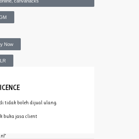
anonline, canvahacks
GM
y Now
LR
and Legal
ICENCE
tidak boleh dijual ulang.
 buka jasa client
n!"