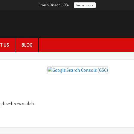
Promo Diskon 50%
learn more
T US
BLOG
g disediakan oleh