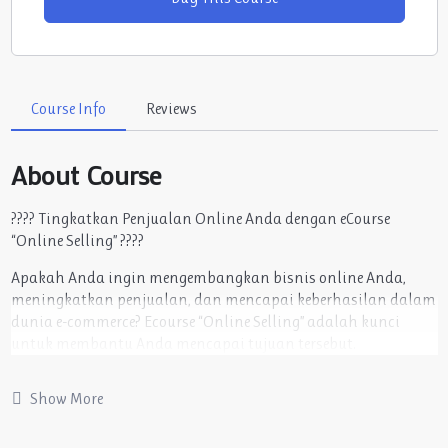
Course Info
Reviews
About Course
???? Tingkatkan Penjualan Online Anda dengan eCourse
“Online Selling” ????
Apakah Anda ingin mengembangkan bisnis online Anda,
meningkatkan penjualan, dan mencapai keberhasilan dalam
dunia e-commerce? Ecourse “Online Selling” adalah kunci
untuk membantu Anda mencapai tujuan tersebut.
Mengapa Anda Harus Bergabung dengan eCourse Kami? ✅
Show More
Belajar dari Ahli: Dapatkan wawasan langsung dari para ahli
yang telah sukses dalam bisnis online. ✅ Strategi Teruji:
Pelajari strategi pemasaran, manajemen inventaris, dan