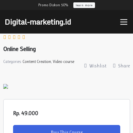
Promo Diskon 50%
learn more
Digital-marketing.id
Online Selling
Categories:
Content Creation
,
Video course
Wishlist
Share
Rp. 49.000
Buy This Course